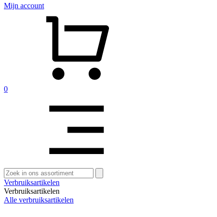
Mijn account
0
Zoeken
naar:
Verbruiksartikelen
Verbruiksartikelen
Alle verbruiksartikelen