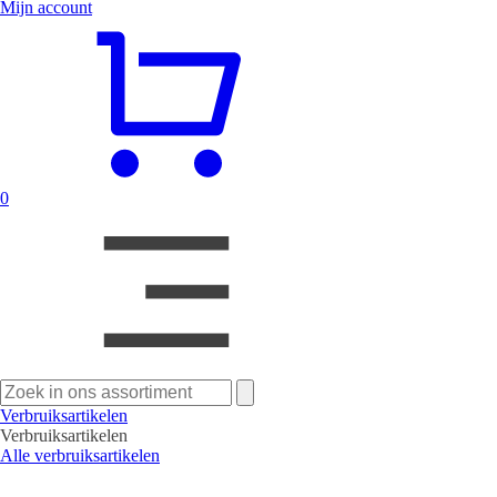
Mijn account
0
Zoeken
naar:
Verbruiksartikelen
Verbruiksartikelen
Alle verbruiksartikelen