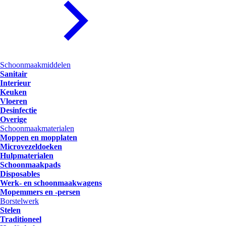
Schoonmaakmiddelen
Sanitair
Interieur
Keuken
Vloeren
Desinfectie
Overige
Schoonmaakmaterialen
Moppen en mopplaten
Microvezeldoeken
Hulpmaterialen
Schoonmaakpads
Disposables
Werk- en schoonmaakwagens
Mopemmers en -persen
Borstelwerk
Stelen
Traditioneel