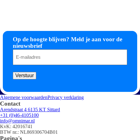
Op de hoogte blijven? Meld je aan voor de
nieuwsbrief
E-
mailadres
Verstuur
Algemene voorwaarden
Privacy verklaring
Contact
Arendstraat 4 6135 KT Sittard
+31 (0)46-4105100
info@omnimar.nl
KvK: 42016741
BTW nr.: NL869306704B01
Pagina's