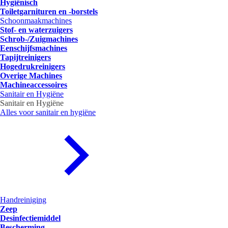
Hygiënisch
Toiletgarnituren en -borstels
Schoonmaakmachines
Stof- en waterzuigers
Schrob-/Zuigmachines
Eenschijfsmachines
Tapijtreinigers
Hogedrukreinigers
Overige Machines
Machineaccessoires
Sanitair en Hygiëne
Sanitair en Hygiëne
Alles voor sanitair en hygiëne
Handreiniging
Zeep
Desinfectiemiddel
Bescherming