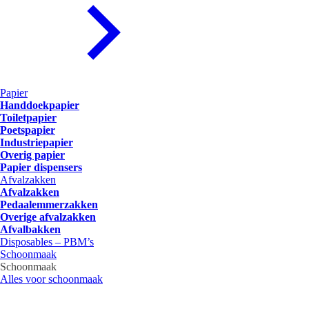
Papier
Handdoekpapier
Toiletpapier
Poetspapier
Industriepapier
Overig papier
Papier dispensers
Afvalzakken
Afvalzakken
Pedaalemmerzakken
Overige afvalzakken
Afvalbakken
Disposables – PBM’s
Schoonmaak
Schoonmaak
Alles voor schoonmaak