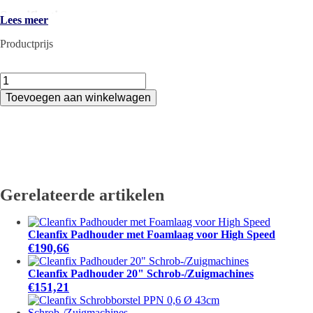
Specificaties
Lees meer
Type accessoire: Stofzuigeraccessoire
Productprijs
Maat / uitvoering: 37mm, 36-37mm
Verpakking: Set 2 stuks
Stofzuigerbuis
Artikelnummer: M0960037
Chroom
Toevoegen aan winkelwagen
Recht
36-
37mm
Gratis levering vanaf €250
Set
Eigen technische service
2
stuks
aantal
Gerelateerde artikelen
Cleanfix Padhouder met Foamlaag voor High Speed
€
190,66
Cleanfix Padhouder 20" Schrob-/Zuigmachines
€
151,21