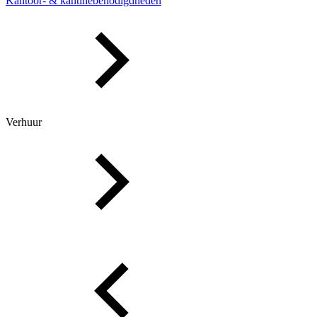
Kantoor- & kantinebenodigdheden
Verhuur