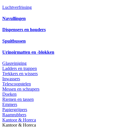
Luchtverfrissing
Navullingen
Dispensers en houders
Spuitbussen
Urinoirmatten en -blokken
Glasreiniging
Ladders en trappen
Trekkers en wissers
Inwassers
Telescoopstelen
Messen en schrapers
Doeken
Riemen en tassen
Emmers
Papiergrijpers
Raamrubbers
Kantoor & Horeca
Kantoor & Horeca