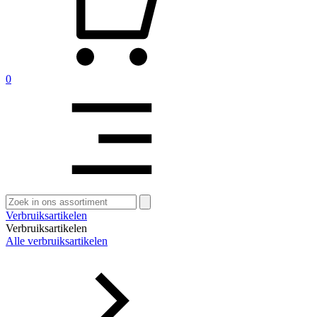
0
Zoeken
naar:
Verbruiksartikelen
Verbruiksartikelen
Alle verbruiksartikelen