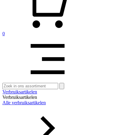
0
Zoeken
naar:
Verbruiksartikelen
Verbruiksartikelen
Alle verbruiksartikelen