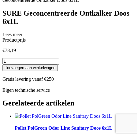
Geconcentreerde Ontkalker Doos 6x1L
SURE Geconcentreerde Ontkalker Doos
6x1L
Lees meer
Productprijs
€
78,19
SURE
Geconcentreerde
Toevoegen aan winkelwagen
Ontkalker
Doos
Gratis levering vanaf €250
6x1L
aantal
Eigen technische service
Gerelateerde artikelen
Pollet PolGreen Odor Line Sanitary Doos 6x1L