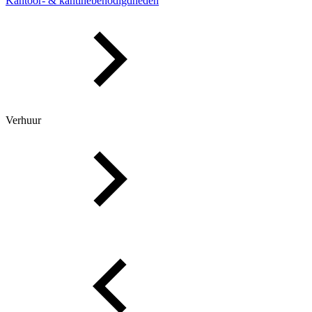
Kantoor- & kantinebenodigdheden
Verhuur