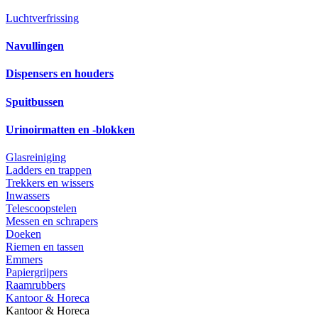
Luchtverfrissing
Navullingen
Dispensers en houders
Spuitbussen
Urinoirmatten en -blokken
Glasreiniging
Ladders en trappen
Trekkers en wissers
Inwassers
Telescoopstelen
Messen en schrapers
Doeken
Riemen en tassen
Emmers
Papiergrijpers
Raamrubbers
Kantoor & Horeca
Kantoor & Horeca