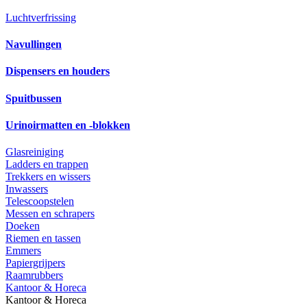
Luchtverfrissing
Navullingen
Dispensers en houders
Spuitbussen
Urinoirmatten en -blokken
Glasreiniging
Ladders en trappen
Trekkers en wissers
Inwassers
Telescoopstelen
Messen en schrapers
Doeken
Riemen en tassen
Emmers
Papiergrijpers
Raamrubbers
Kantoor & Horeca
Kantoor & Horeca