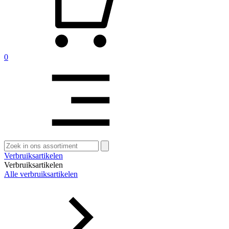
0
Zoeken
naar:
Verbruiksartikelen
Verbruiksartikelen
Alle verbruiksartikelen