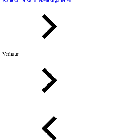
Kantoor- & kantinebenodigdheden
Verhuur