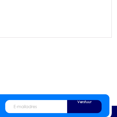
Verstuur
E-
mailadres