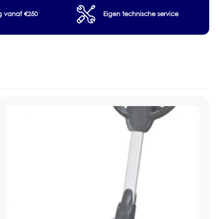
eronderhoud
ng vanaf €250
Eigen technische service
harde vloeren
 afhankelijk van toepassing