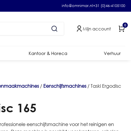
info@omnimar.nl
+31 (0)46-4105100
0
Mijn account
Kantoor & Horeca
Verhuur
onmaakmachines
/
Eenschijfsmachines
/ Taski Ergodisc
isc 165
professionele eenschijfsmachine voor het reinigen en