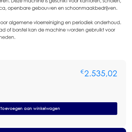
en. Deze machine is geschikt voor kantoren, scholen,
horeca, openbare gebouwen en schoonmaakbedrijven.
 voor algemene vloerreiniging en periodiek onderhoud.
pad of borstel kan de machine worden gebruikt voor
mheden.
schikt voor professioneel gebruik waar
een gelijkmatig vloerresultaat belangrijk zijn.
2.535,02
€
ine, pad of borstel geschikt is voor jouw vloer of
t op met Omnimar voor persoonlijk advies of een
monstraties, grotere aantallen of zakelijke aanvragen
Toevoegen aan winkelwagen
ine