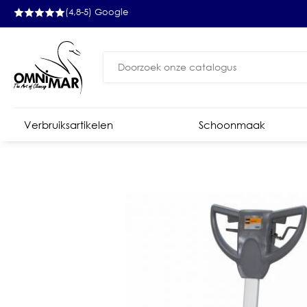
(4,8-5) Google
Zoeken
naar:
Verbruiksartikelen
Schoonmaak