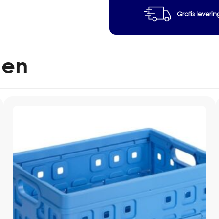
Toepassing: reinigen en vlo
Gratis leveri
Geschikt voor: professionele 
Accessoires: pads en borstels
Verpakking: per stuk
len