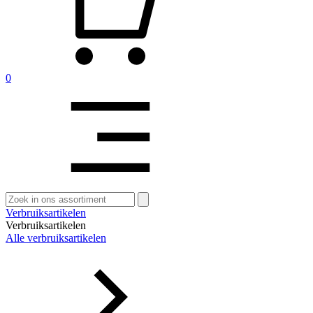
0
Zoeken
naar:
Verbruiksartikelen
Verbruiksartikelen
Alle verbruiksartikelen