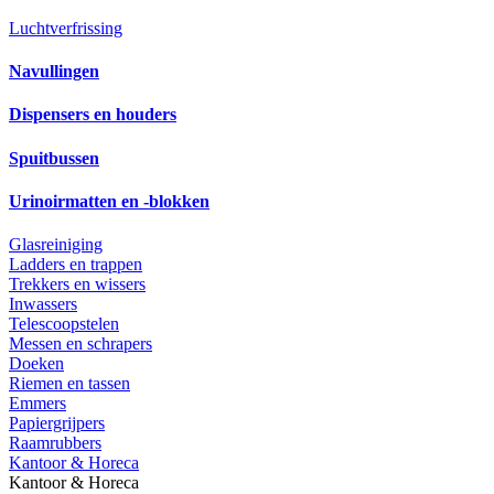
Luchtverfrissing
Navullingen
Dispensers en houders
Spuitbussen
Urinoirmatten en -blokken
Glasreiniging
Ladders en trappen
Trekkers en wissers
Inwassers
Telescoopstelen
Messen en schrapers
Doeken
Riemen en tassen
Emmers
Papiergrijpers
Raamrubbers
Kantoor & Horeca
Kantoor & Horeca