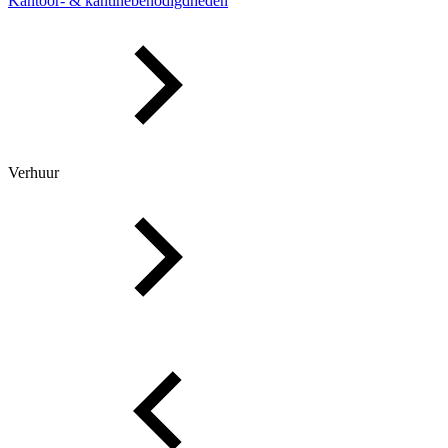
Kantoor- & kantinebenodigdheden
Verhuur