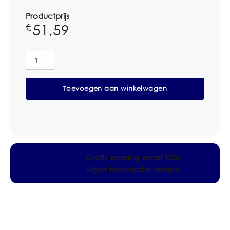
Productprijs
51,59
€
Taski
Jontec
Uniforte
Toevoegen aan winkelwagen
Plus
Can
5L
aantal
Gratis levering vanaf €250
Eigen technische service