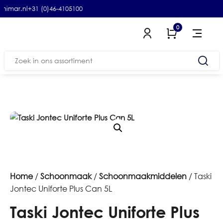
.nl
+31 (0)46-4105100
(4,8-5) Google
0
Zoeken
naar:
Home
/
Schoonmaak
/
Schoonmaakmiddelen
/ Taski
Jontec Uniforte Plus Can 5L
Taski Jontec Uniforte Plus