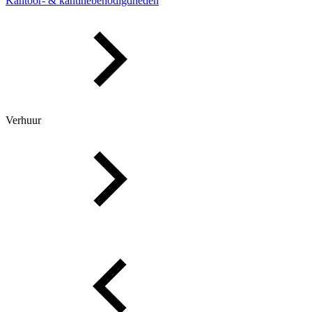
Kantoor- & kantinebenodigdheden
Verhuur