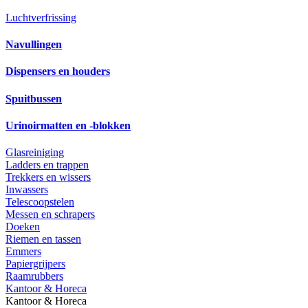
Luchtverfrissing
Navullingen
Dispensers en houders
Spuitbussen
Urinoirmatten en -blokken
Glasreiniging
Ladders en trappen
Trekkers en wissers
Inwassers
Telescoopstelen
Messen en schrapers
Doeken
Riemen en tassen
Emmers
Papiergrijpers
Raamrubbers
Kantoor & Horeca
Kantoor & Horeca