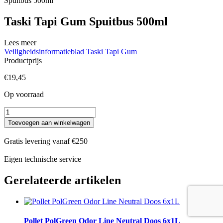
Spuitbus 500ml
Taski Tapi Gum Spuitbus 500ml
Lees meer
Veiligheidsinformatieblad Taski Tapi Gum
Productprijs
€
19,45
Op voorraad
Taski
Tapi
Toevoegen aan winkelwagen
Gum
Spuitbus
Gratis levering vanaf €250
500ml
aantal
Eigen technische service
Gerelateerde artikelen
Pollet PolGreen Odor Line Neutral Doos 6x1L