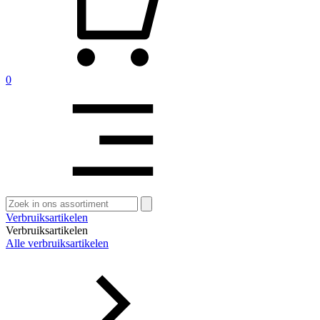
0
Zoeken
naar:
Verbruiksartikelen
Verbruiksartikelen
Alle verbruiksartikelen