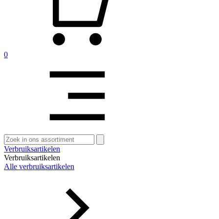
0
Zoeken
naar:
Verbruiksartikelen
Verbruiksartikelen
Alle verbruiksartikelen