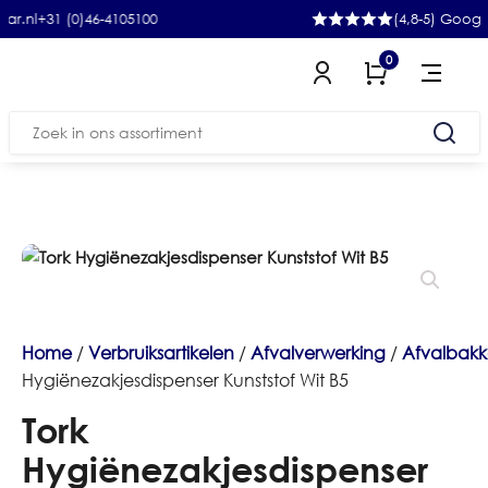
31 (0)46-4105100
(4,8-5) Google
0
Zoeken
naar:
Home
/
Verbruiksartikelen
/
Afvalverwerking
/
Afvalbak
Hygiënezakjesdispenser Kunststof Wit B5
Tork
Hygiënezakjesdispenser