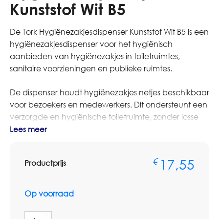
Kunststof Wit B5
De Tork Hygiënezakjesdispenser Kunststof Wit B5 is een
hygiënezakjesdispenser voor het hygiënisch
aanbieden van hygiënezakjes in toiletruimtes,
sanitaire voorzieningen en publieke ruimtes.
De dispenser houdt hygiënezakjes netjes beschikbaar
voor bezoekers en medewerkers. Dit ondersteunt een
verzorgde en hygiënische toiletruimte, zonder losse
verpakkingen of rommelige presentatie.
Lees meer
Controleer bij hygiënezakjesdispensers altijd of het
17,55
€
Productprijs
formaat en de uitvoering passen bij de gewenste
hygiënezakjes en de inrichting van de sanitaire
ruimte.
Op voorraad
Bestelt u dit artikel in grotere aantallen of op basis van