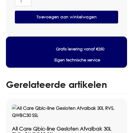
Tork
terugkerende afname? Neem dan contact op met
Hygiënezakjesdispenser
Omnimar voor persoonlijk advies of een
Kunststof
Toevoegen aan winkelwagen
Wit
maatwerkofferte. We denken graag mee over
B5
aantallen, voorraadbeheer en zakelijke
aantal
prijsafspraken.
Specificaties
Gratis levering vanaf €250
Producttype: Hygiënezakjesdispenser
Eigen technische service
Merk: Tork
Materiaal: kunststof
Kleur: Wit
Gerelateerde artikelen
Systeem: B5
Verpakking: per stuk
All Care Qbic-line Gesloten Afvalbak 30L