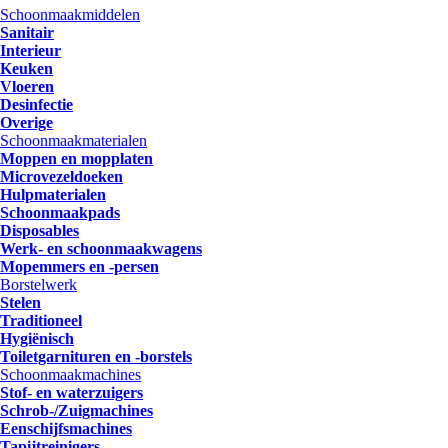
Schoonmaakmiddelen
Sanitair
Interieur
Keuken
Vloeren
Desinfectie
Overige
Schoonmaakmaterialen
Moppen en mopplaten
Microvezeldoeken
Hulpmaterialen
Schoonmaakpads
Disposables
Werk- en schoonmaakwagens
Mopemmers en -persen
Borstelwerk
Stelen
Traditioneel
Hygiënisch
Toiletgarnituren en -borstels
Schoonmaakmachines
Stof- en waterzuigers
Schrob-/Zuigmachines
Eenschijfsmachines
Tapijtreinigers