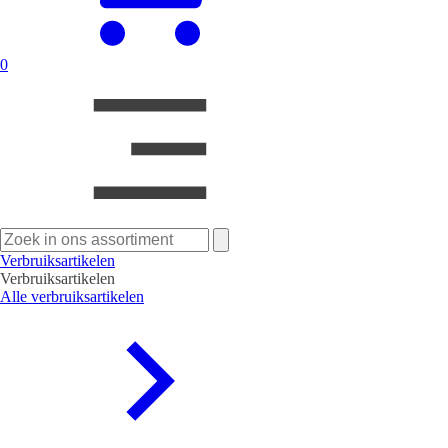
0
Zoeken
naar:
Verbruiksartikelen
Verbruiksartikelen
Alle verbruiksartikelen