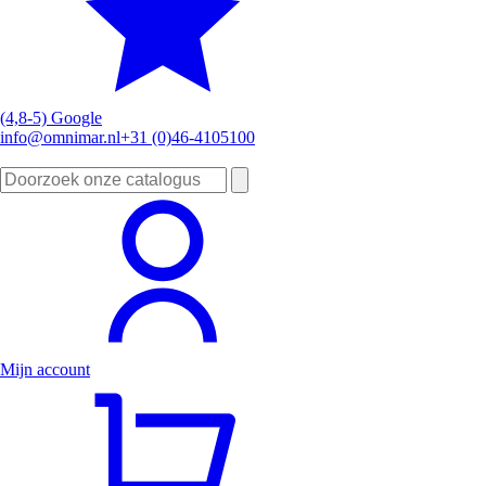
(4,8-5) Google
info@omnimar.nl
+31 (0)46-4105100
Zoeken
naar:
Mijn account