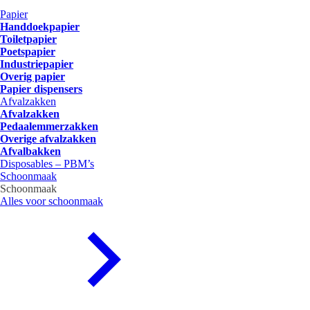
Papier
Handdoekpapier
Toiletpapier
Poetspapier
Industriepapier
Overig papier
Papier dispensers
Afvalzakken
Afvalzakken
Pedaalemmerzakken
Overige afvalzakken
Afvalbakken
Disposables – PBM’s
Schoonmaak
Schoonmaak
Alles voor schoonmaak