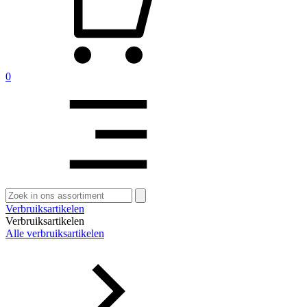
0
Zoeken
naar:
Verbruiksartikelen
Verbruiksartikelen
Alle verbruiksartikelen