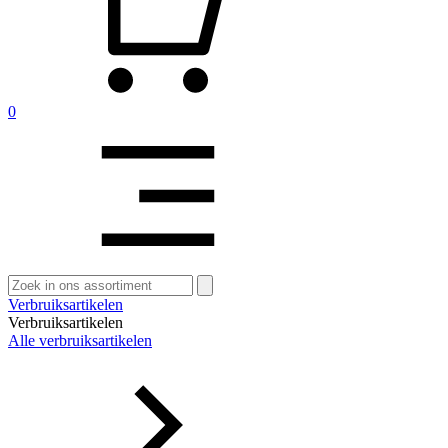
0
Zoeken
naar:
Verbruiksartikelen
Verbruiksartikelen
Alle verbruiksartikelen