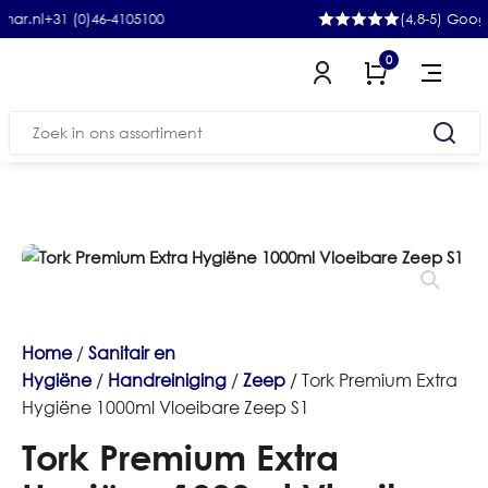
+31 (0)46-4105100
(4,8-5) Google
0
Zoeken
naar:
Home
/
Sanitair en
Hygiëne
/
Handreiniging
/
Zeep
/ Tork Premium Extra
Hygiëne 1000ml Vloeibare Zeep S1
Tork Premium Extra