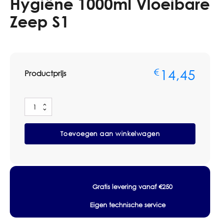
Hygiëne 1000ml Vloeibare
Zeep S1
14,45
€
Productprijs
Tork
Premium
Extra
Toevoegen aan winkelwagen
Hygiëne
1000ml
Vloeibare
Zeep
S1
aantal
Gratis levering vanaf €250
Eigen technische service