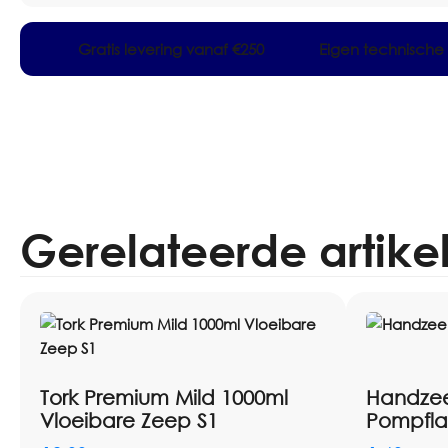
Gratis levering vanaf €250
Eigen technische 
Gerelateerde artike
Tork Premium Mild 1000ml
Handzee
Vloeibare Zeep S1
Pompfla