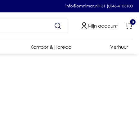
info@omnimar.nl
+31 (0)46-4105100
0
Mijn account
Kantoor & Horeca
Verhuur