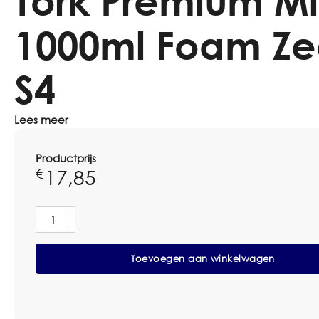
Tork Premium Mi
1000ml Foam Z
S4
Lees meer
Productprijs
17,85
€
Tork
Premium
Mild
Toevoegen aan winkelwagen
1000ml
Foam
Zeep
S4
aantal