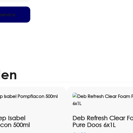
service
len
p Isabel
Deb Refresh Clear 
con 500ml
Pure Doos 6x1L