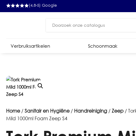
(4,8-5) Google
Zoeken
naar:
Verbruiksartikelen
Schoonmaak
Home
/
Sanitair en Hygiëne
/
Handreiniging
/
Zeep
/ To
Mild 1000ml Foam Zeep S4