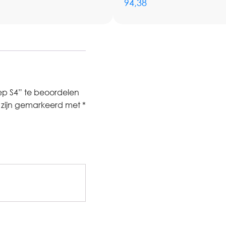
94,38
ep S4” te beoordelen
n zijn gemarkeerd met
*