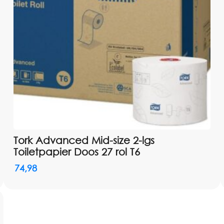
Nettogewicht rol: 302,9 g
Land van herkomst: Nederla
Verpakking: doos à 27 rollen
Tork Advanced Mid-size 2-lgs
Toiletpapier Doos 27 rol T6
74,98