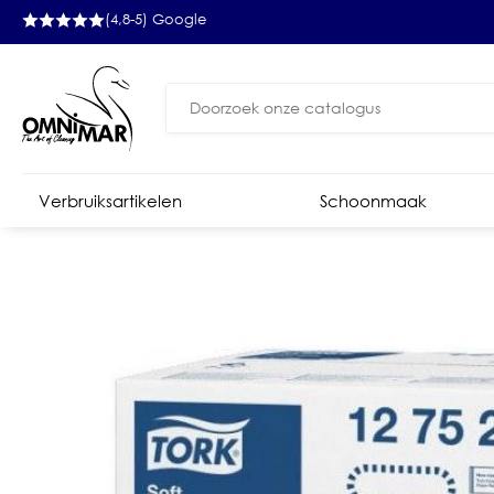
(4,8-5) Google
Zoeken
naar:
Verbruiksartikelen
Schoonmaak