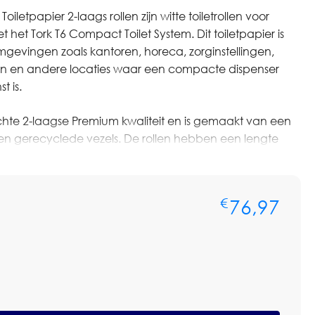
oiletpapier 2-laags rollen zijn witte toiletrollen voor
t het Tork T6 Compact Toilet System. Dit toiletpapier is
mgevingen zoals kantoren, horeca, zorginstellingen,
 en andere locaties waar een compacte dispenser
 is.
achte 2-laagse Premium kwaliteit en is gemaakt van een
 en gerecyclede vezels. De rollen hebben een lengte
t T6 systeem is dit toiletpapier geschikt voor compacte
 uitstraling en efficiënte navulling belangrijk zijn.
76,97
€
. Iedere rol heeft een lengte van 90 meter, wat
r toiletpapier per doos.
ere aantallen of op basis van terugkerende afname? Neem
voor persoonlijk advies of een maatwerkofferte. We
ste artikel, het passende systeem, verbruik,
rijsafspraken.