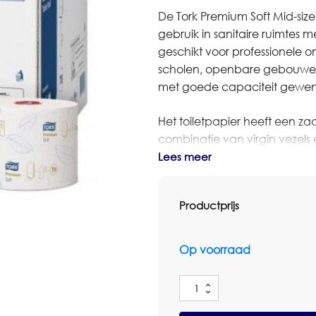
De Tork Premium Soft Mid-size T
gebruik in sanitaire ruimtes me
geschikt voor professionele o
scholen, openbare gebouwen
met goede capaciteit gewenst
Het toiletpapier heeft een z
combinatie van virgin vezels
van 90 meter per rol. Door he
Lees meer
sanitaire ruimtes waar comfort,
Productprijs
De verpakking bevat 27 rollen
neerkomt op totaal 2.430 mete
Op voorraad
Bestelt u dit artikel in grot
dan contact op met Omnimar 
Tork
denken graag mee over het jui
Premium
voorraadbeheer en zakelijke p
Soft