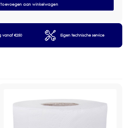
Toevoegen aan winkelwagen
27520
ng vanaf €250
Eigen technische service
apier
let System
vezel en gerecycled