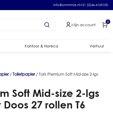
info@omnimar.nl
+31 (0)46-4105100
0
Mijn account
Kantoor & Horeca
Verhuur
apier
/
Toiletpapier
/ Tork Premium Soft Mid-size 2-lgs
m Soft Mid-size 2-lgs
r Doos 27 rollen T6