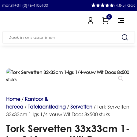
+31 (0)46-4105100
(4,8-5) Google
0
Zoeken
naar:
Home
/
Kantoor &
horeca
/
Tafelaankleding
/
Servetten
/ Tork Servetten
33x33cm 1-lgs 1/4-vouw Wit Doos 8x500 stuks
Tork Servetten 33x33cm 1-