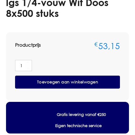
lgs 1/4-vouw Wit Doos
8x500 stuks
53,15
€
Productprijs
Tork
Servetten
33x33cm
Toevoegen aan winkelwagen
1-
lgs
1/4-
vouw
Wit
Doos
Gratis levering vanaf €250
8x500
stuks
Eigen technische service
aantal