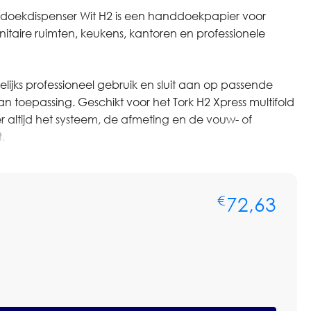
ddoekdispenser Wit H2 is een handdoekpapier voor
itaire ruimten, keukens, kantoren en professionele
agelijks professioneel gebruik en sluit aan op passende
n toepassing. Geschikt voor het Tork H2 Xpress multifold
altijd het systeem, de afmeting en de vouw- of
.
ere aantallen of op basis van terugkerende afname? Neem
voor persoonlijk advies of een maatwerkofferte. We
72,63
€
ste artikel, het passende systeem, verbruik,
rijsafspraken.
52000