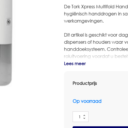
De Tork Xpress Multifold Han
hygiënisch handdrogen in san
werkomgevingen.
Dit artikel is geschikt voor d
dispensers of houders waar va
handdoeksysteem. Controleer 
roluitvoering voordat u bestelt
Lees meer
Bestelt u dit artikel in grot
dan contact op met Omnimar 
Productprijs
denken graag mee over het jui
voorraadbeheer en zakelijke p
Op voorraad
Specificaties
Merk: Tork
Tork
Artikelnummer producent: 5
Xpress
Type: handdoekpapier
Multifold