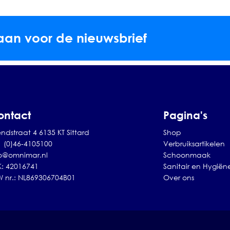
aan voor de nieuwsbrief
ontact
Pagina's
ndstraat 4 6135 KT Sittard
Shop
1 (0)46-4105100
Verbruiksartikelen
fo@omnimar.nl
Schoonmaak
K: 42016741
Sanitair en Hygiën
W nr.: NL869306704B01
Over ons