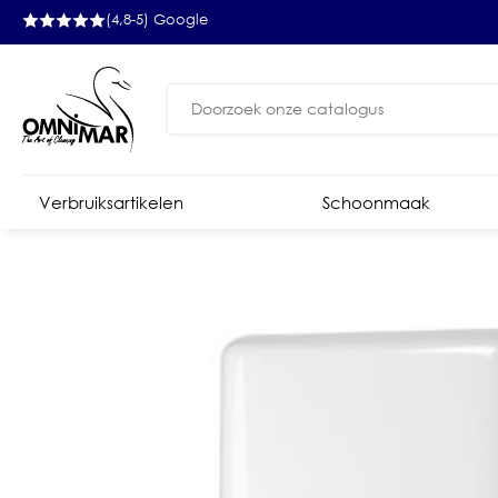
(4,8-5) Google
Zoeken
naar:
Verbruiksartikelen
Schoonmaak