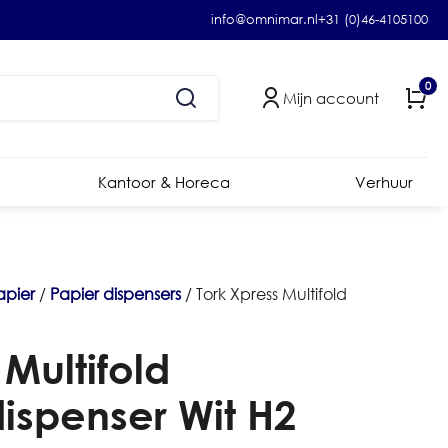
info@omnimar.nl
+31 (0)46-4105100
0
Mijn account
Kantoor & Horeca
Verhuur
apier
/
Papier dispensers
/ Tork Xpress Multifold
 Multifold
spenser Wit H2