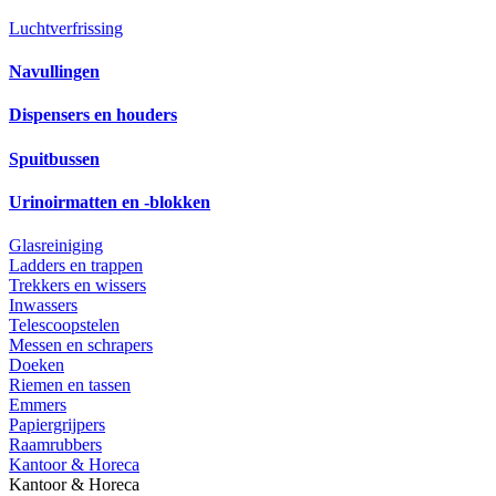
Luchtverfrissing
Navullingen
Dispensers en houders
Spuitbussen
Urinoirmatten en -blokken
Glasreiniging
Ladders en trappen
Trekkers en wissers
Inwassers
Telescoopstelen
Messen en schrapers
Doeken
Riemen en tassen
Emmers
Papiergrijpers
Raamrubbers
Kantoor & Horeca
Kantoor & Horeca