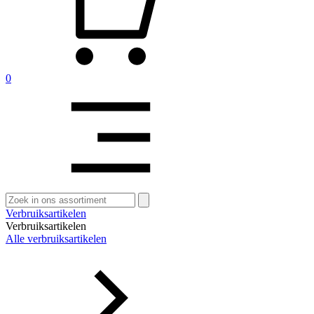
0
Zoeken
naar:
Verbruiksartikelen
Verbruiksartikelen
Alle verbruiksartikelen