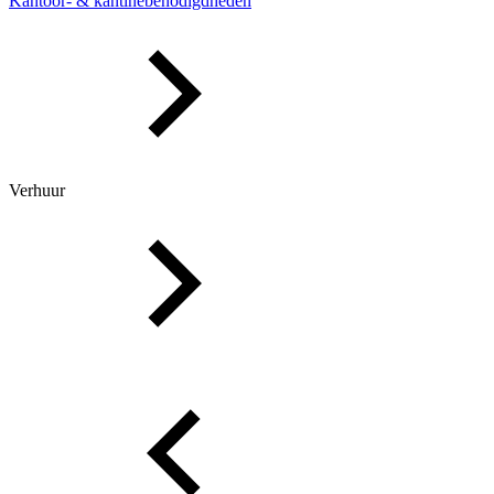
Kantoor- & kantinebenodigdheden
Verhuur