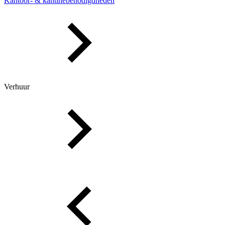
Kantoor- & kantinebenodigdheden
Verhuur