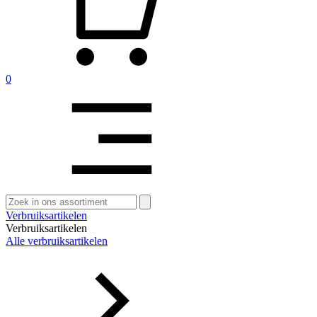
0
Zoeken
naar:
Verbruiksartikelen
Verbruiksartikelen
Alle verbruiksartikelen