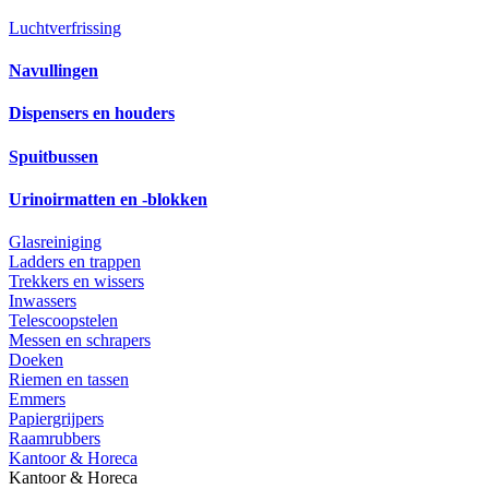
Luchtverfrissing
Navullingen
Dispensers en houders
Spuitbussen
Urinoirmatten en -blokken
Glasreiniging
Ladders en trappen
Trekkers en wissers
Inwassers
Telescoopstelen
Messen en schrapers
Doeken
Riemen en tassen
Emmers
Papiergrijpers
Raamrubbers
Kantoor & Horeca
Kantoor & Horeca