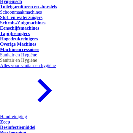
Hygiënisch
Toiletgarnituren en -borstels
Schoonmaakmachines
Stof- en waterzuigers
Schrob-/Zuigmachines
Eenschijfsmachines
Tapijtreinigers
Hogedrukreinigers
Overige Machines
Machineaccessoires
Sanitair en Hygiëne
Sanitair en Hygiëne
Alles voor sanitair en hygiëne
Handreiniging
Zeep
Desinfectiemiddel
Bescherming