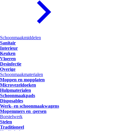
Schoonmaakmiddelen
Sanitair
Interieur
Keuken
Vloeren
Desinfectie
Overige
Schoonmaakmaterialen
Moppen en mopplaten
Microvezeldoeken
Hulpmaterialen
Schoonmaakpads
Disposables
Werk- en schoonmaakwagens
Mopemmers en -persen
Borstelwerk
Stelen
Traditioneel