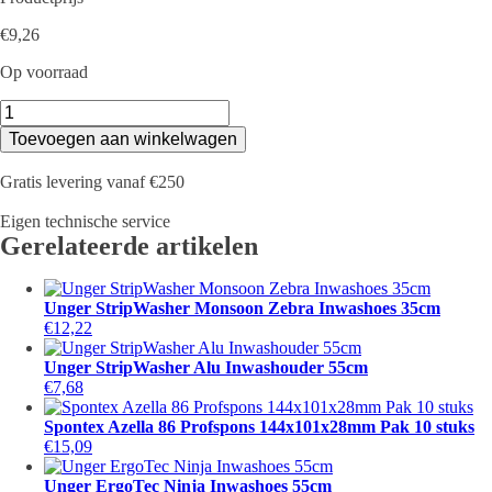
€
9,26
Op voorraad
Unger
ErgoTec
Toevoegen aan winkelwagen
Inwashouder
35cm
Gratis levering vanaf €250
aantal
Eigen technische service
Gerelateerde artikelen
Unger StripWasher Monsoon Zebra Inwashoes 35cm
€
12,22
Unger StripWasher Alu Inwashouder 55cm
€
7,68
Spontex Azella 86 Profspons 144x101x28mm Pak 10 stuks
€
15,09
Unger ErgoTec Ninja Inwashoes 55cm