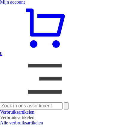
Mijn account
0
Zoeken
naar:
Verbruiksartikelen
Verbruiksartikelen
Alle verbruiksartikelen