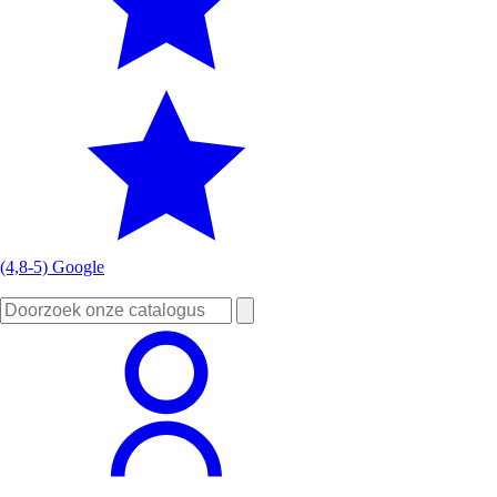
(4,8-5) Google
Zoeken
naar: