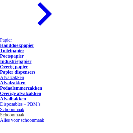
Papier
Handdoekpapier
Toiletpapier
Poetspapier
Industriepapier
Overig papier
Papier dispensers
Afvalzakken
Afvalzakken
Pedaalemmerzakken
Overige afvalzakken
Afvalbakken
Disposables – PBM’s
Schoonmaak
Schoonmaak
Alles voor schoonmaak