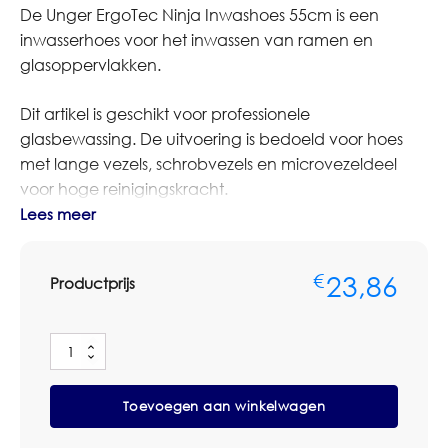
De Unger ErgoTec Ninja Inwashoes 55cm is een
inwasserhoes voor het inwassen van ramen en
glasoppervlakken.
Dit artikel is geschikt voor professionele
glasbewassing. De uitvoering is bedoeld voor hoes
met lange vezels, schrobvezels en microvezeldeel
voor hoge reinigingskracht.
Lees meer
Bestelt u dit artikel in grotere aantallen of op basis van
terugkerende afname? Neem dan contact op met
23,86
€
Productprijs
Omnimar voor persoonlijk advies of een
maatwerkofferte. We denken graag mee over
aantallen, toepassing en zakelijke prijsafspraken.
Unger
ErgoTec
Specificaties
Ninja
Toevoegen aan winkelwagen
Inwashoes
Merk Unger
55cm
Productsoort inwasserhoes
aantal