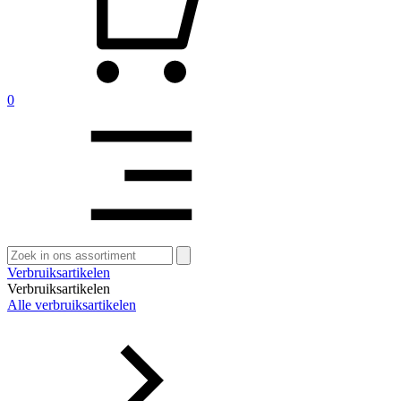
0
Zoeken
naar:
Verbruiksartikelen
Verbruiksartikelen
Alle verbruiksartikelen