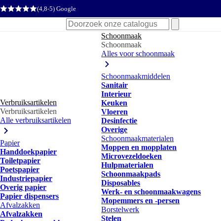
(4,8-5) Google
Zoeken
naar:
Schoonmaak
Schoonmaak
Alles voor schoonmaak
Schoonmaakmiddelen
Sanitair
Interieur
Verbruiksartikelen
Keuken
Verbruiksartikelen
Vloeren
Alle verbruiksartikelen
Desinfectie
Overige
Schoonmaakmaterialen
Papier
Moppen en mopplaten
Handdoekpapier
Microvezeldoeken
Toiletpapier
Hulpmaterialen
Poetspapier
Schoonmaakpads
Industriepapier
Disposables
Overig papier
Werk- en schoonmaakwagens
Papier dispensers
Mopemmers en -persen
Afvalzakken
Borstelwerk
Afvalzakken
Stelen