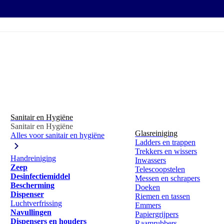
Sanitair en Hygiëne
Sanitair en Hygiëne
Glasreiniging
Alles voor sanitair en hygiëne
Ladders en trappen
Trekkers en wissers
Handreiniging
Inwassers
Zeep
Telescoopstelen
Desinfectiemiddel
Messen en schrapers
Bescherming
Doeken
Dispenser
Riemen en tassen
Luchtverfrissing
Emmers
Navullingen
Papiergrijpers
Dispensers en houders
Raamrubbers