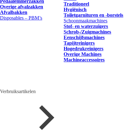
Pedaalemmerzakken
Traditioneel
Overige afvalzakken
Hygiënisch
Afvalbakken
Toiletgarnituren en -borstels
Disposables – PBM’s
Schoonmaakmachines
Stof- en waterzuigers
Schrob-/Zuigmachines
Eenschijfsmachines
Tapijtreinigers
Hogedrukreinigers
Overige Machines
Machineaccessoires
Verbruiksartikelen