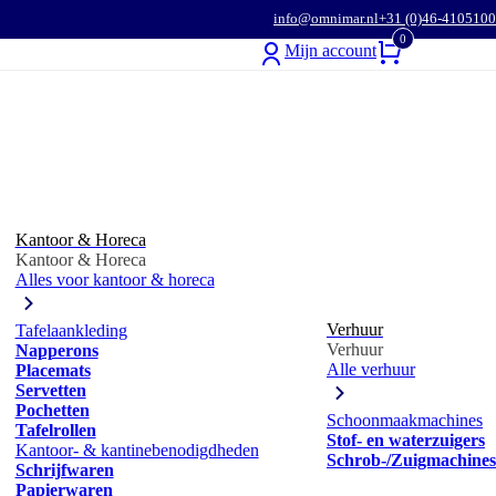
info@omnimar.nl
+31 (0)46-4105100
0
Mijn account
Kantoor & Horeca
Kantoor & Horeca
Alles voor kantoor & horeca
Verhuur
Tafelaankleding
Verhuur
Napperons
Alle verhuur
Placemats
Servetten
Pochetten
Schoonmaakmachines
Tafelrollen
Stof- en waterzuigers
Kantoor- & kantinebenodigdheden
Schrob-/Zuigmachines
Schrijfwaren
Papierwaren