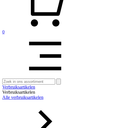
0
Zoeken
naar:
Verbruiksartikelen
Verbruiksartikelen
Alle verbruiksartikelen