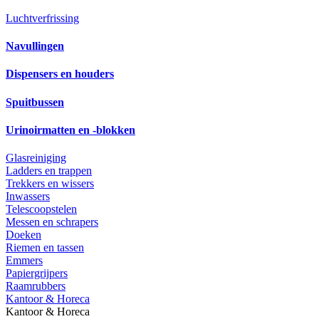
Luchtverfrissing
Navullingen
Dispensers en houders
Spuitbussen
Urinoirmatten en -blokken
Glasreiniging
Ladders en trappen
Trekkers en wissers
Inwassers
Telescoopstelen
Messen en schrapers
Doeken
Riemen en tassen
Emmers
Papiergrijpers
Raamrubbers
Kantoor & Horeca
Kantoor & Horeca