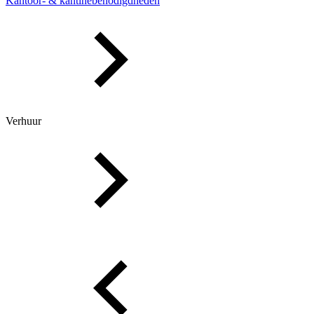
Kantoor- & kantinebenodigdheden
Verhuur