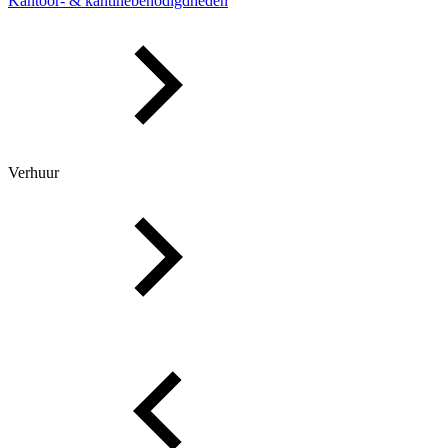
Kantoor- & kantinebenodigdheden
Verhuur