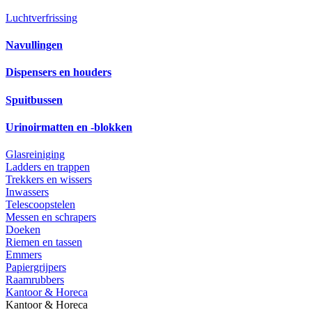
Luchtverfrissing
Navullingen
Dispensers en houders
Spuitbussen
Urinoirmatten en -blokken
Glasreiniging
Ladders en trappen
Trekkers en wissers
Inwassers
Telescoopstelen
Messen en schrapers
Doeken
Riemen en tassen
Emmers
Papiergrijpers
Raamrubbers
Kantoor & Horeca
Kantoor & Horeca