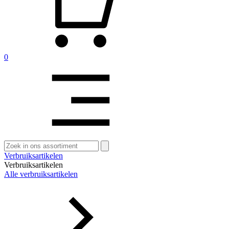
0
Zoeken
naar:
Verbruiksartikelen
Verbruiksartikelen
Alle verbruiksartikelen