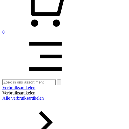
0
Zoeken
naar:
Verbruiksartikelen
Verbruiksartikelen
Alle verbruiksartikelen