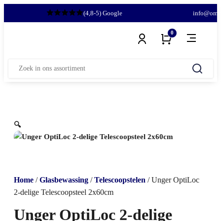
(4,8-5) Google
info@omnimar.nl
+31 (0)46
0
Zoeken
naar:
🔍
Home
/
Glasbewassing
/
Telescoopstelen
/ Unger OptiLoc
2-delige Telescoopsteel 2x60cm
Unger OptiLoc 2-delige