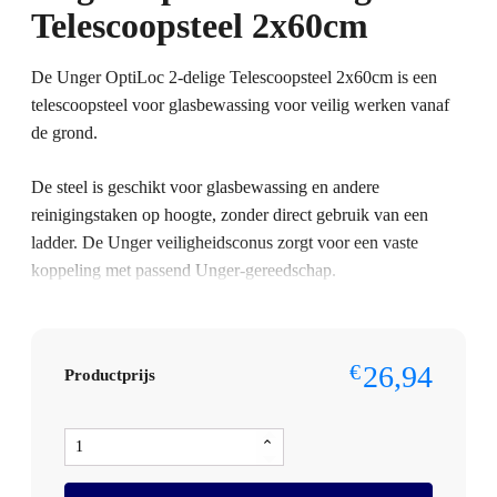
Telescoopsteel 2x60cm
De Unger OptiLoc 2-delige Telescoopsteel 2x60cm is een
telescoopsteel voor glasbewassing voor veilig werken vanaf
de grond.
De steel is geschikt voor glasbewassing en andere
reinigingstaken op hoogte, zonder direct gebruik van een
ladder. De Unger veiligheidsconus zorgt voor een vaste
koppeling met passend Unger-gereedschap.
Bestelt u dit artikel in grotere aantallen of op basis van
terugkerende afname? Neem dan contact op met Omnimar
26,94
€
Productprijs
voor persoonlijk advies of een maatwerkofferte. We denken
graag mee over aantallen, toepassing en zakelijke
prijsafspraken.
Unger
OptiLoc
Specificaties
2-