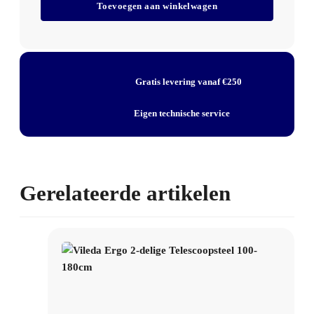
Toevoegen aan winkelwagen
delige
Merk Unger
Telescoopsteel
Productsoort telescoopsteel voor glasbewassing
2x60cm
Systeem Unger OptiLoc
aantal
2-delig, 1,20 m maximaal
Gratis levering vanaf €250
Toepassing glasbewassing en reiniging op hoogte
Eigen technische service
Gerelateerde artikelen