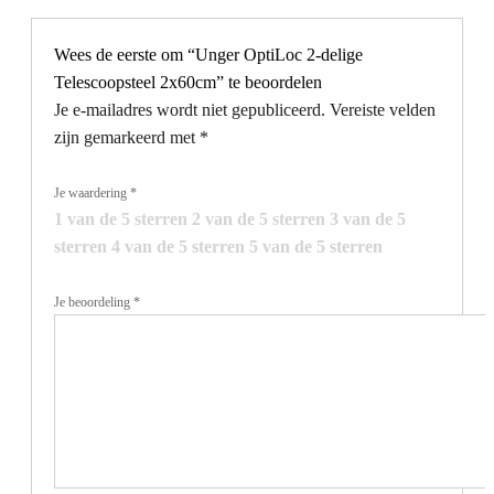
Wees de eerste om “Unger OptiLoc 2-delige
Telescoopsteel 2x60cm” te beoordelen
Je e-mailadres wordt niet gepubliceerd.
Vereiste velden
zijn gemarkeerd met
*
Je waardering
*
1 van de 5 sterren
2 van de 5 sterren
3 van de 5
sterren
4 van de 5 sterren
5 van de 5 sterren
Je beoordeling
*