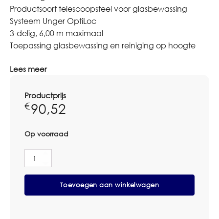
Productsoort telescoopsteel voor glasbewassing
Systeem Unger OptiLoc
3-delig, 6,00 m maximaal
Toepassing glasbewassing en reiniging op hoogte
Lees meer
Productprijs
90,52
€
Op voorraad
Unger
OptiLoc
3-
Toevoegen aan winkelwagen
delige
Telescoopsteel
3x2m
aantal