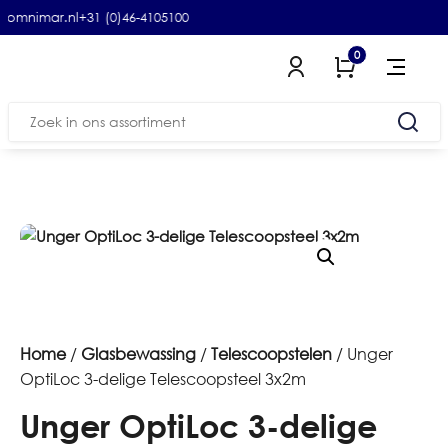
@omnimar.nl
+31 (0)46-4105100
0
Zoeken
naar:
Home
/
Glasbewassing
/
Telescoopstelen
/ Unger
OptiLoc 3-delige Telescoopsteel 3x2m
Unger OptiLoc 3-delige