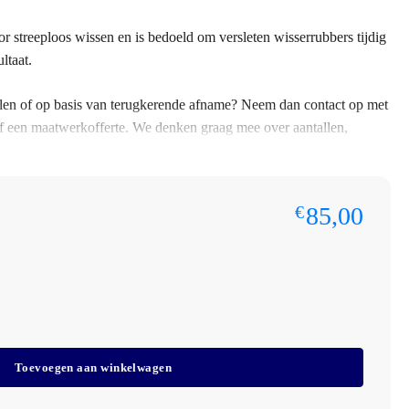
r streeploos wissen en is bedoeld om versleten wisserrubbers tijdig
ltaat.
ntallen of op basis van terugkerende afname? Neem dan contact op met
f een maatwerkofferte. We denken graag mee over aantallen,
en.
85,00
€
amwissers
Toevoegen aan winkelwagen