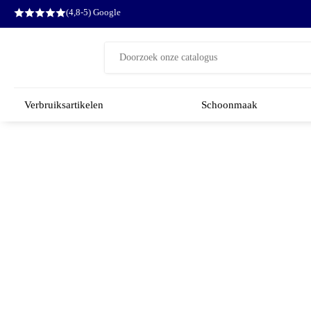
(4,8-5) Google
Zoeken
naar:
Verbruiksartikelen
Schoonmaak