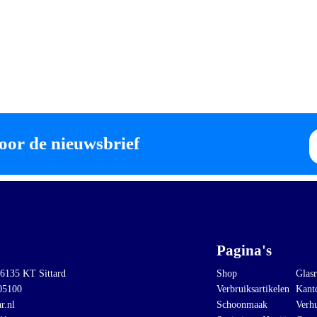
E-
oor de nieuwsbrief
ma
Pagina's
 6135 KT Sittard
Shop
Glasr
05100
Verbruiksartikelen
Kant
r.nl
Schoonmaak
Verh