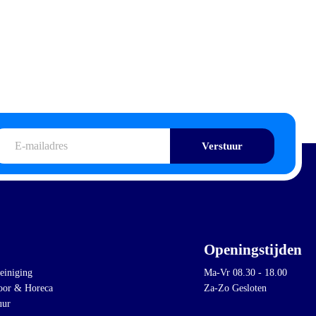
iladres
Openingstijden
einiging
Ma-Vr 08.30 - 18.00
oor & Horeca
Za-Zo Gesloten
uur