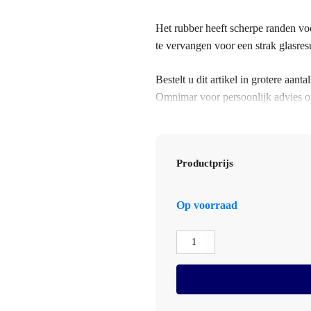
Het rubber heeft scherpe randen voo
te vervangen voor een strak glasresu
Bestelt u dit artikel in grotere aa
Omnimar voor persoonlijk advies o
toepassing en zakelijke prijsafsprak
Specificaties
Productprijs
Merk Unger
Productsoort wisserrubber voor ra
Lengte 45 cm
Op voorraad
Rubber Soft
Verpakking 25 stuks
Unger
Toepassing glasbewassing
Soft
Vervangrubber
45cm
Koker
25