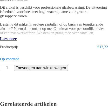
Dit artikel is geschikt voor professionele glasbewassing. De uitvoering
is bedoeld voor hoes met hoge wateropname voor grotere
glasoppervlakken.
Bestelt u dit artikel in grotere aantallen of op basis van terugkerende
afname? Neem dan contact op met Omnimar voor persoonlijk advies
of een maatwerkofferte. We denken graag mee over aantallen,
toepassing en zakelijke prijsafspraken.
Lees meer
Specificaties
Productprijs
€
12,22
Merk Unger
Productsoort inwasserhoes met extra lange vezels
Breedte 35 cm
Op voorraad
Toepassing glasbewassing
Unger
Geschikt voor professioneel gebruik
Toevoegen aan winkelwagen
StripWasher
Monsoon
Zebra
Gratis levering vanaf €250
Inwashoes
35cm
Eigen technische service
aantal
Gerelateerde artikelen