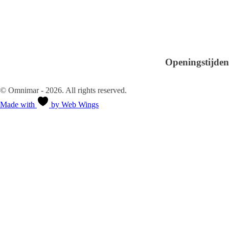
Sanitair en Hygiëne
Over ons
Glasreiniging
Kantoor & Horeca
Verhuur
Contact
Openingstijden
Ma-Vr 08.30 - 18.00
Za-Zo Gesloten
© Omnimar - 2026. All rights reserved.
Made with
by Web Wings