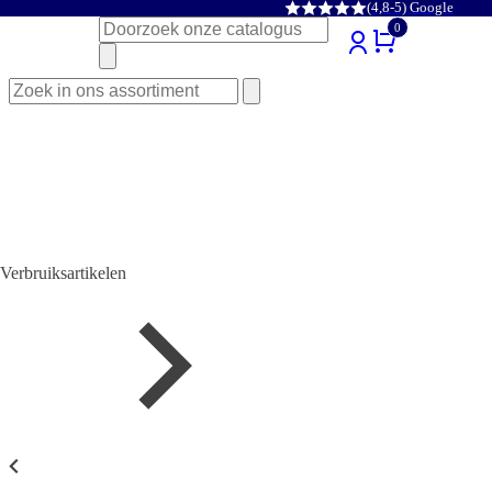
(4,8-5) Google
Zoeken
0
naar:
Zoeken
naar:
Verbruiksartikelen