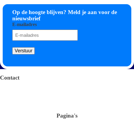
Op de hoogte blijven? Meld je aan voor de
nieuwsbrief
E-mailadres
Verstuur
Algemene voorwaarden
Privacy verklaring
Contact
Arendstraat 4 6135 KT Sittard
+31 (0)46-4105100
info@omnimar.nl
KvK: 42016741
BTW nr.: NL869306704B01
Pagina's
Shop
Verbruiksartikelen
Schoonmaak