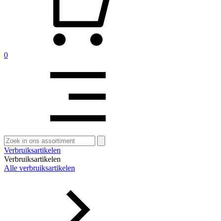
0
Zoeken
naar:
Verbruiksartikelen
Verbruiksartikelen
Alle verbruiksartikelen