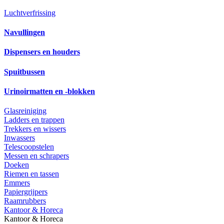
Luchtverfrissing
Navullingen
Dispensers en houders
Spuitbussen
Urinoirmatten en -blokken
Glasreiniging
Ladders en trappen
Trekkers en wissers
Inwassers
Telescoopstelen
Messen en schrapers
Doeken
Riemen en tassen
Emmers
Papiergrijpers
Raamrubbers
Kantoor & Horeca
Kantoor & Horeca