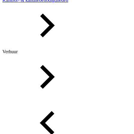
Kantoor- & kantinebenodigdheden
Verhuur