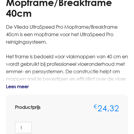
Mopframe/Breakframe
40cm
De Vileda UltraSpeed Pro Mopframe/Breakframe
40cm is een mopframe voor het UltraSpeed Pro
reinigingssysteem.
Het frame is bedoeld voor vlakmoppen van 40 cm en
wordt gebruikt bij professioneel vloeronderhoud met
emmer- en perssystemen. De constructie helpt om
moppen snel te bevestigen en efficiënt over de vloer
te bewegen.
Lees meer
Geschikt voor dagelijkse en periodieke reiniging van
24,32
€
Productprijs
harde vloeren in kantoren, zorginstellingen, scholen,
horeca en algemene bedrijfsruimten.
Vileda
Bestelt u dit artikel in grotere aantallen of op basis van
UltraSpeed