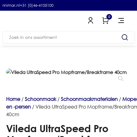
omnimar.nl
+31 (0)46-4105100
0
Zoeken
naar:
Home
/
Schoonmaak
/
Schoonmaakmaterialen
/
Mope
en -persen
/ Vileda UltraSpeed Pro Mopframe/Breakfra
40cm
Vileda UltraSpeed Pro