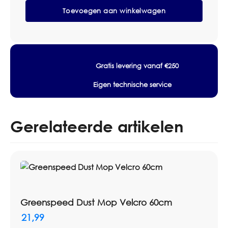
zakelijke prijsafspraken.
Microvezelmop
Toevoegen aan winkelwagen
aantal
Specificaties
Merk: Vileda Professional
Producttype: microvezelmop
Systeem: UltraSpin Mini
Gratis levering vanaf €250
Toepassing: vloerreiniging
Eigen technische service
Gebruik: vervangmop voor compact mopsysteem
Artikelnummer: 2110098
Gerelateerde artikelen
Greenspeed Dust Mop Velcro 60cm
21,99