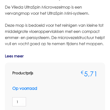
De Vileda UltraSpin Microvezelmop is een
vervangmop voor het UltraSpin Mini-systeem.
Deze mop is bedoeld voor het reinigen van kleine tot
middelgrote vloeroppervlakken met een compact
emmer- en perssysteem. De microvezelstructuur helpt
vuil en vocht goed op te nemen tijdens het moppen.
Geschikt voor professioneel gebruik in kleinere
Lees meer
ruimten, sanitaire ruimten, kantoren en algemene
werkomgevingen.
5,71
€
Productprijs
Bestelt u dit artikel in grotere aantallen of op basis van
terugkerende afname? Neem dan contact op met
Op voorraad
Omnimar voor persoonlijk advies of een
maatwerkofferte. We denken graag mee over de
Vileda
juiste uitvoering, aantallen, voorraadbeheer en
UltraSpin