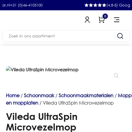
31 (0)46-4105100
(4,8-5) Google
0
Zoeken
naar:
Home
/
Schoonmaak
/
Schoonmaakmaterialen
/
Mopp
en mopplaten
/ Vileda UltraSpin Microvezelmop
Vileda UltraSpin
Microvezelmop