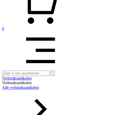
0
Zoeken
naar:
Verbruiksartikelen
Verbruiksartikelen
Alle verbruiksartikelen