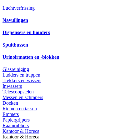
Luchtverfrissing
Navullingen
Dispensers en houders
Spuitbussen
Urinoirmatten en -blokken
Glasreiniging
Ladders en trappen
Trekkers en wissers
Inwassers
Telescoopstelen
Messen en schrapers
Doeken
Riemen en tassen
Emmers
Papiergrijpers
Raamrubbers
Kantoor & Horeca
Kantoor & Horeca