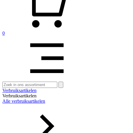
0
Zoeken
naar:
Verbruiksartikelen
Verbruiksartikelen
Alle verbruiksartikelen