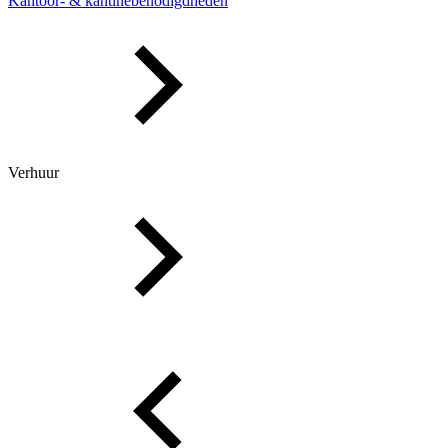
Kantoor- & kantinebenodigdheden
Verhuur