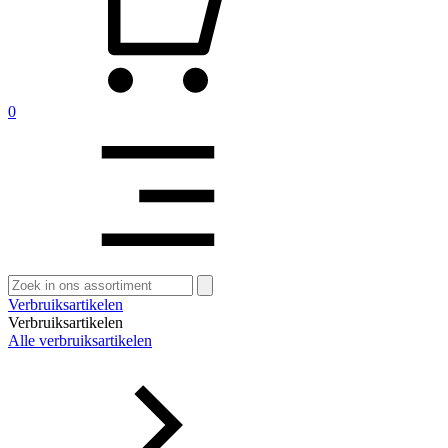
0
Zoeken
naar:
Verbruiksartikelen
Verbruiksartikelen
Alle verbruiksartikelen