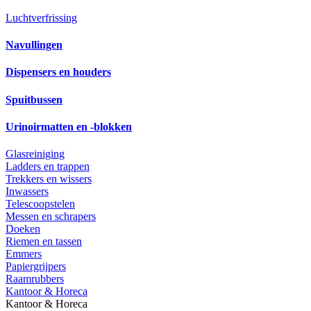
Luchtverfrissing
Navullingen
Dispensers en houders
Spuitbussen
Urinoirmatten en -blokken
Glasreiniging
Ladders en trappen
Trekkers en wissers
Inwassers
Telescoopstelen
Messen en schrapers
Doeken
Riemen en tassen
Emmers
Papiergrijpers
Raamrubbers
Kantoor & Horeca
Kantoor & Horeca