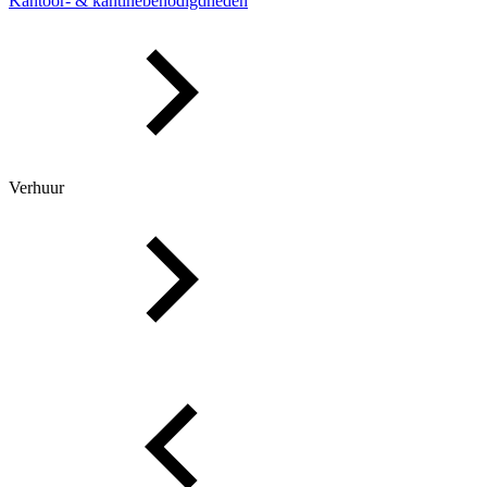
Kantoor- & kantinebenodigdheden
Verhuur