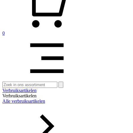
0
Zoeken
naar:
Verbruiksartikelen
Verbruiksartikelen
Alle verbruiksartikelen