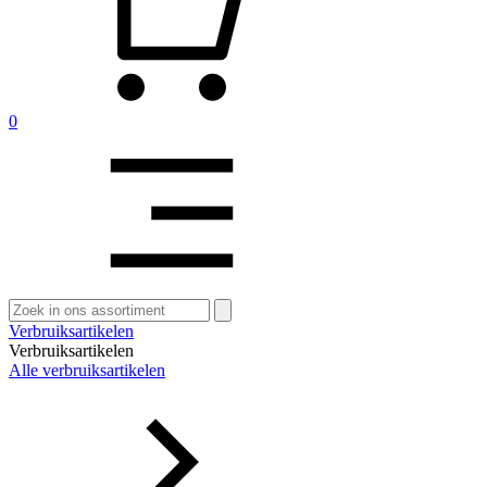
0
Zoeken
naar:
Verbruiksartikelen
Verbruiksartikelen
Alle verbruiksartikelen