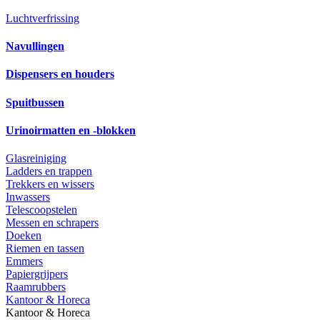
Luchtverfrissing
Navullingen
Dispensers en houders
Spuitbussen
Urinoirmatten en -blokken
Glasreiniging
Ladders en trappen
Trekkers en wissers
Inwassers
Telescoopstelen
Messen en schrapers
Doeken
Riemen en tassen
Emmers
Papiergrijpers
Raamrubbers
Kantoor & Horeca
Kantoor & Horeca