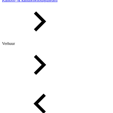
Kantoor- & kantinebenodigdheden
Verhuur