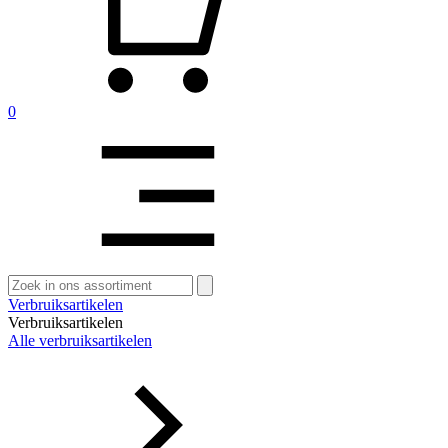
0
Zoeken
naar:
Verbruiksartikelen
Verbruiksartikelen
Alle verbruiksartikelen