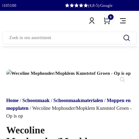
100
(4,8-5) Google
0
Zoeken
naar:
Home
/
Schoonmaak
/
Schoonmaakmaterialen
/
Moppen en
mopplaten
/ Wecoline Mophouder/Mopklem Kunststof Groen -
Op is op
Wecoline