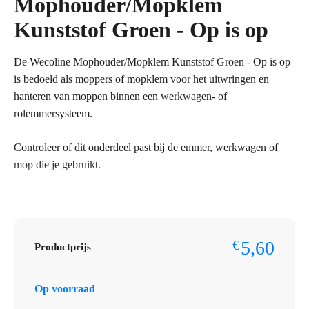
Mophouder/Mopklem
Kunststof Groen - Op is op
De Wecoline Mophouder/Mopklem Kunststof Groen - Op is op
is bedoeld als moppers of mopklem voor het uitwringen en
hanteren van moppen binnen een werkwagen- of
rolemmersysteem.
Controleer of dit onderdeel past bij de emmer, werkwagen of
mop die je gebruikt.
Bestelt u dit artikel in grotere aantallen of op basis van
terugkerende afname? Neem dan contact op met Omnimar voor
persoonlijk advies of een maatwerkofferte. We denken graag
5,60
€
Productprijs
mee over aantallen, voorraadbeheer en zakelijke prijsafspraken.
Specificaties
Op voorraad
Merk: Wecoline