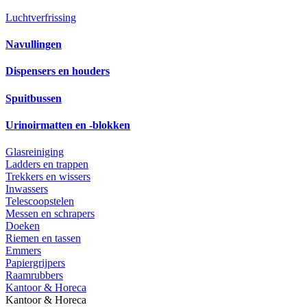
Luchtverfrissing
Navullingen
Dispensers en houders
Spuitbussen
Urinoirmatten en -blokken
Glasreiniging
Ladders en trappen
Trekkers en wissers
Inwassers
Telescoopstelen
Messen en schrapers
Doeken
Riemen en tassen
Emmers
Papiergrijpers
Raamrubbers
Kantoor & Horeca
Kantoor & Horeca