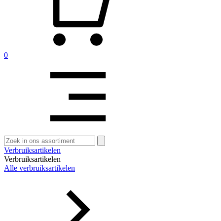
0
Zoeken
naar:
Verbruiksartikelen
Verbruiksartikelen
Alle verbruiksartikelen