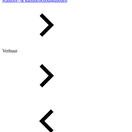
Kantoor- & kantinebenodigdheden
Verhuur