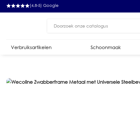
(4,8-5) Google
Zoeken
naar:
Verbruiksartikelen
Schoonmaak