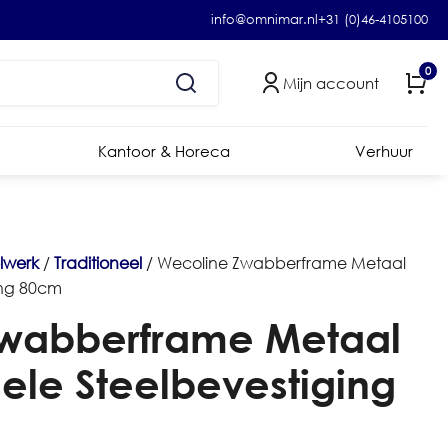
info@omnimar.nl
+31 (0)46-4105100
0
Mijn account
Kantoor & Horeca
Verhuur
elwerk
/
Traditioneel
/ Wecoline Zwabberframe Metaal
ing 80cm
wabberframe Metaal
ele Steelbevestiging