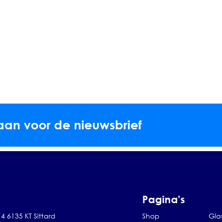
aan voor de nieuwsbrief
Pagina's
4 6135 KT Sittard
Shop
Gla