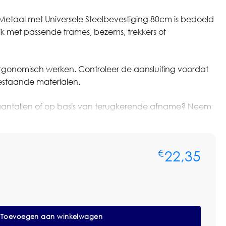
taal met Universele Steelbevestiging 80cm is bedoeld
ik met passende frames, bezems, trekkers of
ergonomisch werken. Controleer de aansluiting voordat
estaande materialen.
ere aantallen of op basis van terugkerende afname? Neem
voor persoonlijk advies of een maatwerkofferte. We
len, voorraadbeheer en zakelijke prijsafspraken.
22,35
€
evestiging
Toevoegen aan winkelwagen