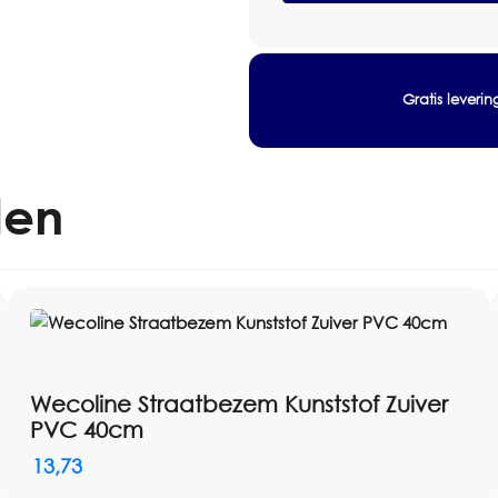
Universele
Steelbevestiging
80cm
aantal
Gratis leveri
len
Wecoline Straatbezem Kunststof Zuiver
PVC 40cm
13,73