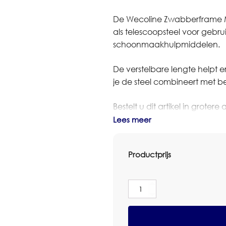
De Wecoline Zwabberframe Me
als telescoopsteel voor gebru
schoonmaakhulpmiddelen.
De verstelbare lengte helpt 
je de steel combineert met b
Bestelt u dit artikel in grot
dan contact op met Omnimar 
Lees meer
denken graag mee over aantal
Productprijs
Specificaties
Merk: Wecoline
Type: telescoopsteel
Wecoline
Maat/inhoud: 80cm
Zwabberframe
Aansluiting: universele steelb
Metaal
met