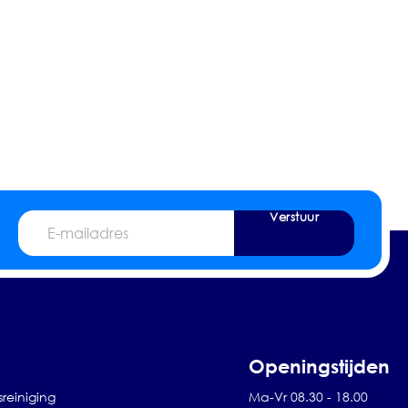
Verstuur
E-
mailadres
Openingstijden
sreiniging
Ma-Vr 08.30 - 18.00