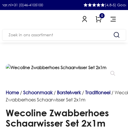
31 (0)46-4105100
(4,8-5) Google
0
Zoeken
naar:
Home
/
Schoonmaak
/
Borstelwerk
/
Traditioneel
/ Wecol
Zwabberhoes Schaarwisser Set 2x1m
Wecoline Zwabberhoes
Schaarwisser Set 2x1m