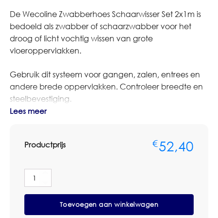
De Wecoline Zwabberhoes Schaarwisser Set 2x1m is
bedoeld als zwabber of schaarzwabber voor het
droog of licht vochtig wissen van grote
vloeroppervlakken.
Gebruik dit systeem voor gangen, zalen, entrees en
andere brede oppervlakken. Controleer breedte en
steelbevestiging.
Lees meer
Bestelt u dit artikel in grotere aantallen of op basis van
terugkerende afname? Neem dan contact op met
52,40
€
Productprijs
Omnimar voor persoonlijk advies of een
maatwerkofferte. We denken graag mee over
aantallen, voorraadbeheer en zakelijke
Wecoline
prijsafspraken.
Zwabberhoes
Schaarwisser
Toevoegen aan winkelwagen
Set
Specificaties
2x1m