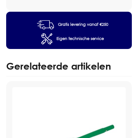
Kleur: Geel
stuks
Verpakking: Pak 10 stuks
aantal
Gratis levering vanaf €250
Eigen technische service
Gerelateerde artikelen