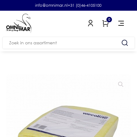
info@omnimar.nl
+31 (0)46-4105100
0
Zoeken
naar: