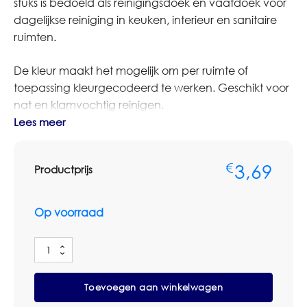
stuks is bedoeld als reinigingsdoek en vaatdoek voor
dagelijkse reiniging in keuken, interieur en sanitaire
ruimten.
De kleur maakt het mogelijk om per ruimte of
toepassing kleurgecodeerd te werken. Geschikt voor
nat en klamvochtig reinigen.
Lees meer
Bestelt u dit artikel in grotere aantallen of op basis van
terugkerende afname? Neem dan contact op met
3,69
€
Productprijs
Omnimar voor persoonlijk advies of een
maatwerkofferte. We denken graag mee over
aantallen, voorraadbeheer en zakelijke
Op voorraad
prijsafspraken.
Wecowipe
Specificaties
Reinigingsdoek/Vaatdoek
Merk: Wecowipe
Geel
Toevoegen aan winkelwagen
Pak
Type: reinigingsdoek en vaatdoek
10