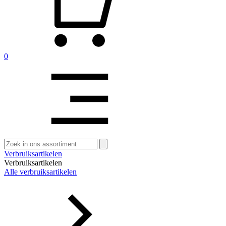
0
Zoeken
naar:
Verbruiksartikelen
Verbruiksartikelen
Alle verbruiksartikelen