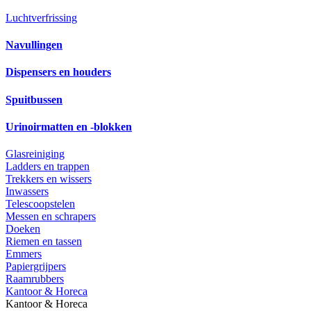
Luchtverfrissing
Navullingen
Dispensers en houders
Spuitbussen
Urinoirmatten en -blokken
Glasreiniging
Ladders en trappen
Trekkers en wissers
Inwassers
Telescoopstelen
Messen en schrapers
Doeken
Riemen en tassen
Emmers
Papiergrijpers
Raamrubbers
Kantoor & Horeca
Kantoor & Horeca