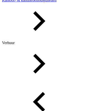
Kantoor- & kantinebenodigdheden
Verhuur