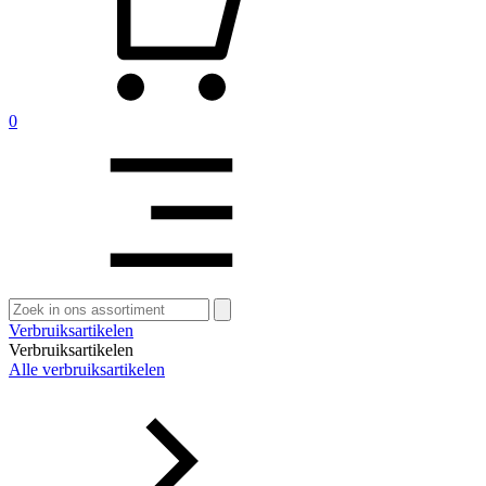
0
Zoeken
naar:
Verbruiksartikelen
Verbruiksartikelen
Alle verbruiksartikelen