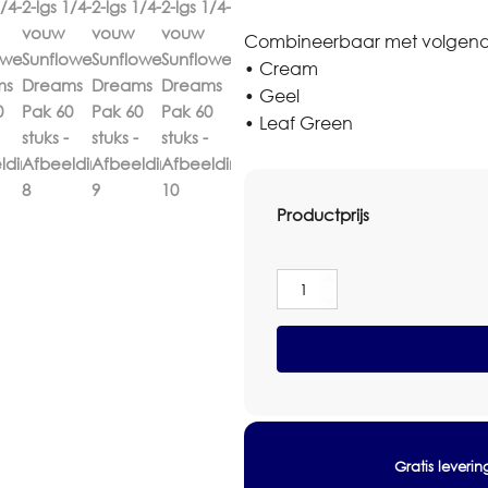
Combineerbaar met volgende
• Cream
• Geel
• Leaf Green
Productprijs
Duni
Bio
Dunisoft
Servetten
40x40cm
2-
lgs
1/4-
vouw
Gratis leveri
Sunflower