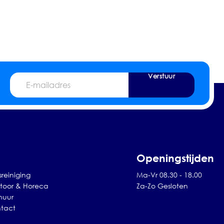
Verstuur
E-
mailadres
Openingstijden
sreiniging
Ma-Vr 08.30 - 18.00
toor & Horeca
Za-Zo Gesloten
huur
tact