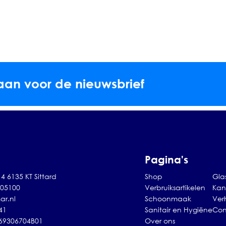
aan voor de nieuwsbrief
Pagina's
4 6135 KT Sittard
Shop
Gla
105100
Verbruiksartikelen
Kan
ar.nl
Schoonmaak
Ver
41
Sanitair en Hygiëne
Con
869306704B01
Over ons