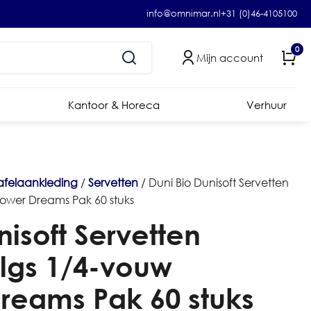
info@omnimar.nl
+31 (0)46-4105100
0
Mijn account
Kantoor & Horeca
Verhuur
afelaankleding
/
Servetten
/ Duni Bio Dunisoft Servetten
lower Dreams Pak 60 stuks
nisoft Servetten
lgs 1/4-vouw
reams Pak 60 stuks