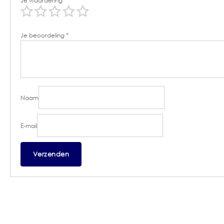
Je waardering
*
Je beoordeling
*
Naam
E-mail