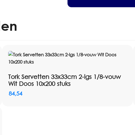
Dreams
Pak
60
stuks
len
aantal
Tork Servetten 33x33cm 2-lgs 1/8-vouw
Wit Doos 10x200 stuks
84,54