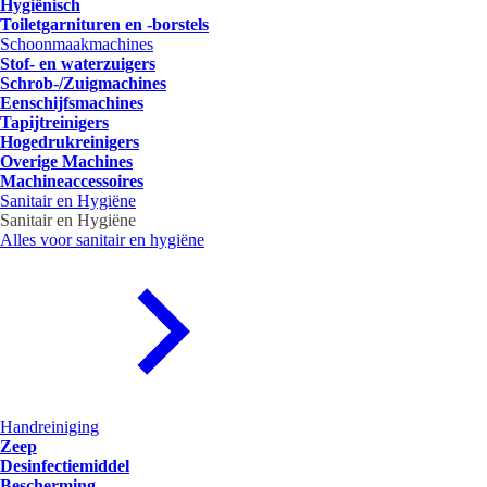
Hygiënisch
Toiletgarnituren en -borstels
Schoonmaakmachines
Stof- en waterzuigers
Schrob-/Zuigmachines
Eenschijfsmachines
Tapijtreinigers
Hogedrukreinigers
Overige Machines
Machineaccessoires
Sanitair en Hygiëne
Sanitair en Hygiëne
Alles voor sanitair en hygiëne
Handreiniging
Zeep
Desinfectiemiddel
Bescherming