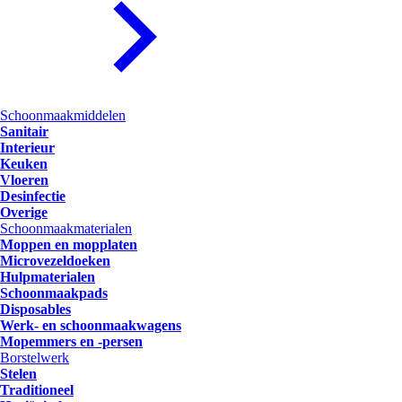
Schoonmaakmiddelen
Sanitair
Interieur
Keuken
Vloeren
Desinfectie
Overige
Schoonmaakmaterialen
Moppen en mopplaten
Microvezeldoeken
Hulpmaterialen
Schoonmaakpads
Disposables
Werk- en schoonmaakwagens
Mopemmers en -persen
Borstelwerk
Stelen
Traditioneel