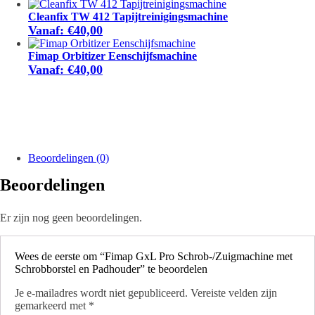
zorglocaties. Ook voor particulieren kan deze machine geschikt zijn
wanneer er thuis of in een werkruimte een groter hard vloeroppervlak
Cleanfix TW 412 Tapijtreinigingsmachine
grondig gereinigd moet worden.
Vanaf:
€
40,00
Bij het huren van deze machine adviseren wij graag over het juiste
Fimap Orbitizer Eenschijfsmachine
reinigingsmiddel, de juiste borstel of pad en de juiste werkwijze. Zo
Vanaf:
€
40,00
wordt de vloer goed gereinigd en voorkomt u verkeerd gebruik of
schade aan de ondergrond.
Twijfelt u of de Fimap GxL Pro geschikt is voor uw vloer of
toepassing? Neem dan gerust contact met ons op. Wij denken graag
mee over de juiste inzet van de machine.
Beoordelingen (0)
Beoordelingen
Er zijn nog geen beoordelingen.
Wees de eerste om “Fimap GxL Pro Schrob-/Zuigmachine met
Schrobborstel en Padhouder” te beoordelen
Je e-mailadres wordt niet gepubliceerd.
Vereiste velden zijn
gemarkeerd met
*