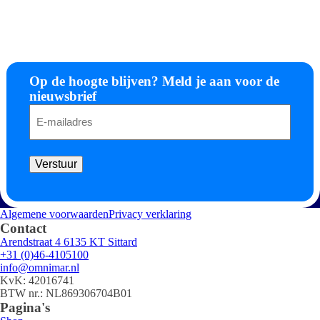
Op de hoogte blijven? Meld je aan voor de
nieuwsbrief
E-
mailadres
Verstuur
Algemene voorwaarden
Privacy verklaring
Contact
Arendstraat 4 6135 KT Sittard
+31 (0)46-4105100
info@omnimar.nl
KvK: 42016741
BTW nr.: NL869306704B01
Pagina's