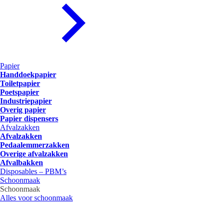
Papier
Handdoekpapier
Toiletpapier
Poetspapier
Industriepapier
Overig papier
Papier dispensers
Afvalzakken
Afvalzakken
Pedaalemmerzakken
Overige afvalzakken
Afvalbakken
Disposables – PBM’s
Schoonmaak
Schoonmaak
Alles voor schoonmaak